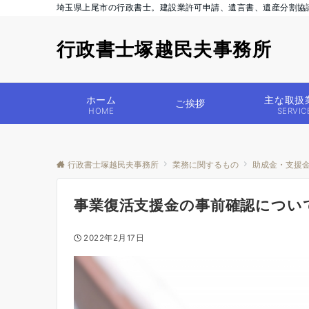
埼玉県上尾市の行政書士。建設業許可申請、遺言書、遺産分割協
行政書士塚越民夫事務所
ホーム
主な取扱
ご挨拶
HOME
SERVIC
行政書士塚越民夫事務所
業務に関するもの
助成金・支援
事業復活支援金の事前確認につい
2022年2月17日