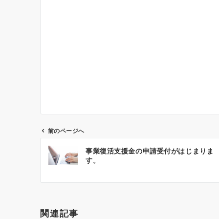
前のページへ
投
事業復活支援金の申請受付がはじまりま
稿
す。
ナ
ビ
ゲ
ー
関連記事
シ